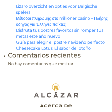
pueden
pued
Lizaro overzicht en opties voor Belgische
elegir
elegir
spelers
en
en
Μέθοδοι πληρωμής στο millioner casino – Πλήρης
la
la
οδηγός για Έλληνες παίκτες
página
págin
Disfruta tus postres favoritos sin romper tus
de
de
metas este año nuevo
producto
prod
Guía para elegir el postre navideño perfecto
Cheesecake Lotus: El sabor del otoño
Comentarios recientes
No hay comentarios que mostrar.
Acerca de