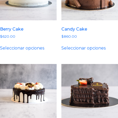
Berry Cake
Candy Cake
$
620.00
$
860.00
Este
Este
Seleccionar opciones
Seleccionar opciones
producto
prod
tiene
tiene
múltiples
múlti
variantes.
varian
Las
Las
opciones
opcio
se
se
pueden
pued
elegir
elegir
en
en
la
la