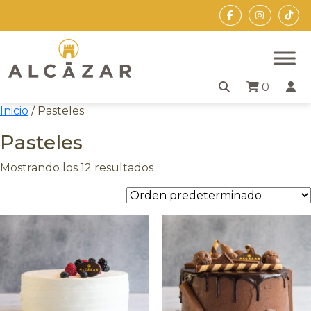
Skip
to
the
content
0
Inicio
/ Pasteles
Pasteles
Mostrando los 12 resultados