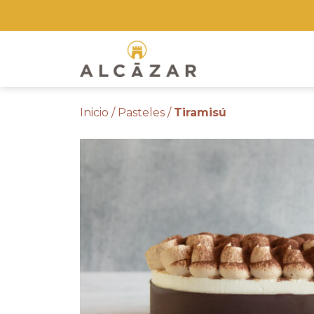
Skip
to
the
content
Inicio
/
Pasteles
/
Tiramisú