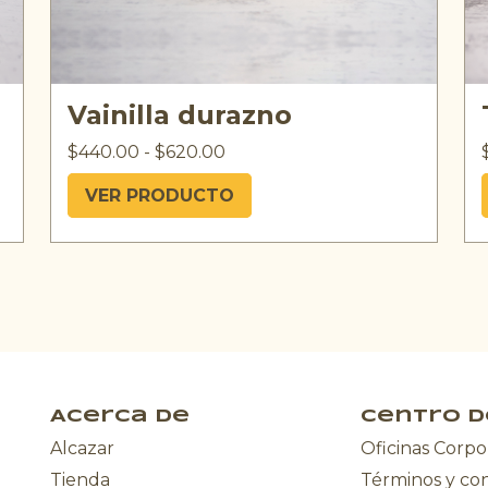
Vainilla durazno
$
440.00
-
$
620.00
VER PRODUCTO
Acerca de
Centro d
Alcazar
Oficinas Corpo
Tienda
Términos y co