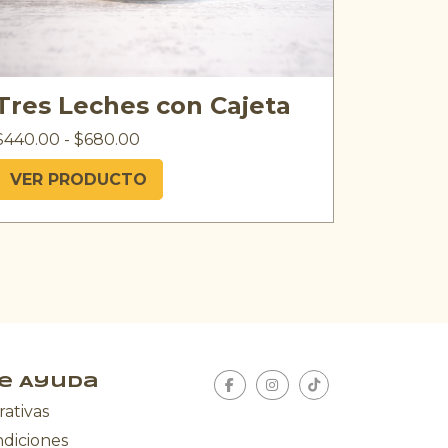
Tres Leches con Cajeta
$
440.00
-
$
680.00
VER PRODUCTO
e Ayuda
rativas
ndiciones