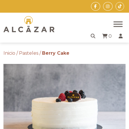
Skip
to
the
content
0
Inicio
/
Pasteles
/
Berry Cake