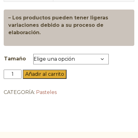
– Los productos pueden tener ligeras
variaciones debido a su proceso de
elaboración.
Tamaño
Berry
Añadir al carrito
Cake
cantidad
CATEGORÍA:
Pasteles