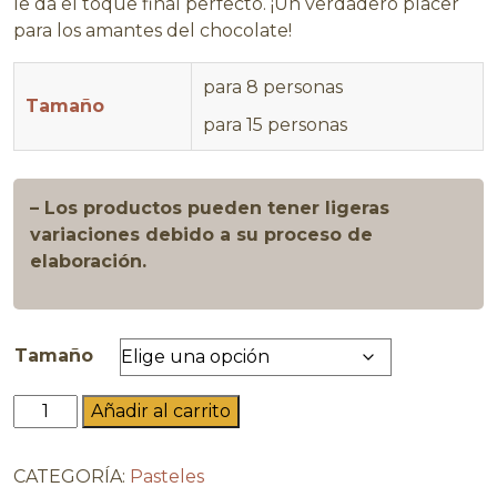
le da el toque final perfecto. ¡Un verdadero placer
para los amantes del chocolate!
para 8 personas
Tamaño
para 15 personas
– Los productos pueden tener ligeras
variaciones debido a su proceso de
elaboración.
Tamaño
Pastel
Añadir al carrito
Trufa
de
CATEGORÍA:
Pasteles
chocolate