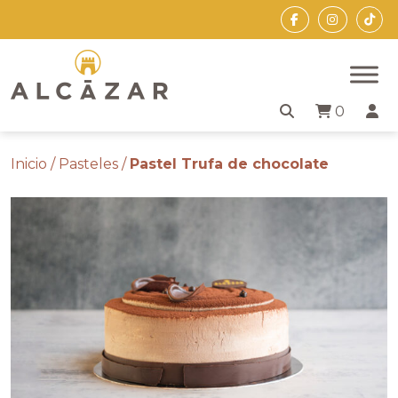
Skip
to
the
content
0
Inicio
/
Pasteles
/
Pastel Trufa de chocolate