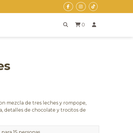
0
es
con mezcla de tres leches y rompope,
 detalles de chocolate y trocitos de
para 15 personas