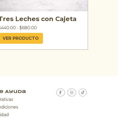
Tres Leches con Cajeta
$
440.00
-
$
680.00
VER PRODUCTO
e Ayuda
rativas
ndiciones
cidad