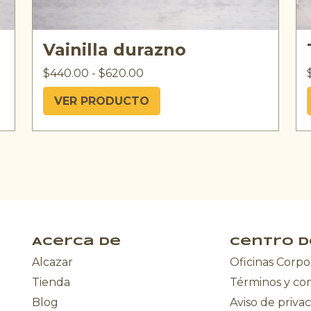
Vainilla durazno
$
440.00
-
$
620.00
VER PRODUCTO
Acerca de
Centro d
Alcazar
Oficinas Corpo
Tienda
Términos y co
Blog
Aviso de priva