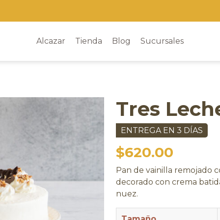
Alcazar
Tienda
Blog
Sucursales
Tres Lech
ENTREGA EN 3 DÍAS
$
620.00
Pan de vainilla remojado 
decorado con crema batida,
nuez.
Tamaño