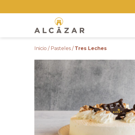
Skip
to
the
content
Inicio
/
Pasteles
/
Tres Leches