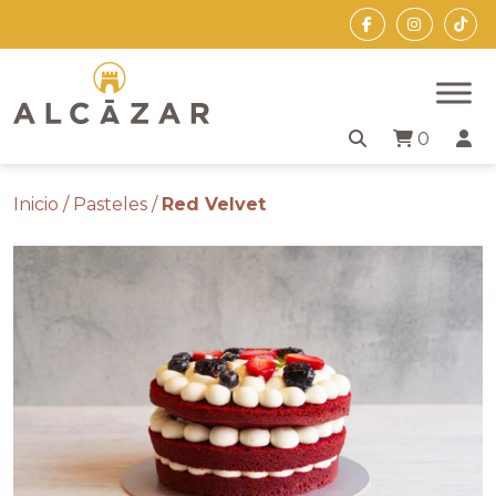
Skip
to
the
content
0
Inicio
/
Pasteles
/
Red Velvet