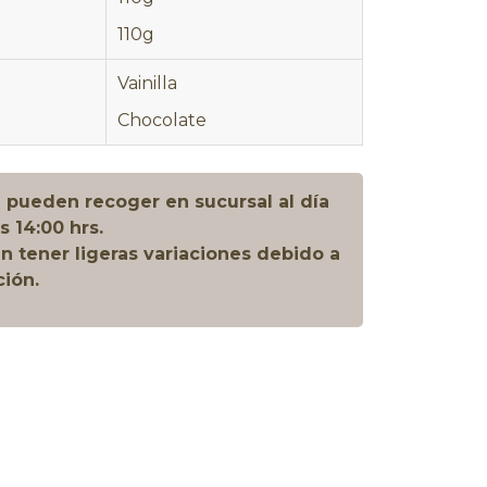
110g
Vainilla
Chocolate
 pueden recoger en sucursal al día
s 14:00 hrs.
 tener ligeras variaciones debido a
ción.