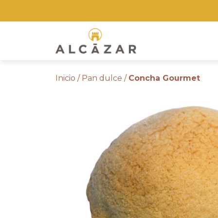
Skip
to
the
content
Inicio
/
Pan dulce
/
Concha Gourmet