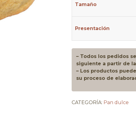
Tamaño
Presentación
– Todos los pedidos se
siguiente a partir de la
– Los productos pueden
su proceso de elabora
CATEGORÍA:
Pan dulce