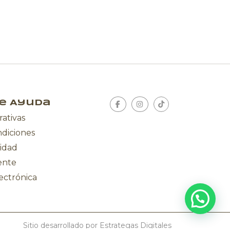
e Ayuda
rativas
ndiciones
cidad
iente
ectrónica
Sitio desarrollado por Estrategas Digitales