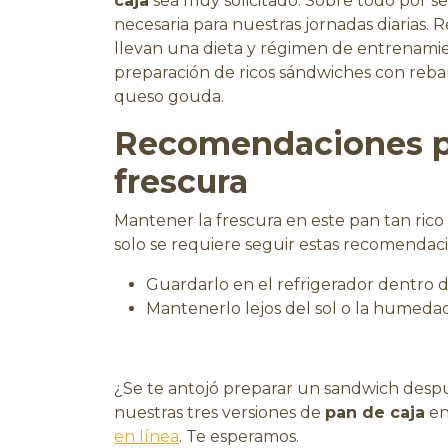
caja
sea muy solicitado. Sobre todo por s
necesaria para nuestras jornadas diarias.
llevan una dieta y régimen de entrenami
preparación de ricos sándwiches con reban
queso gouda.
Recomendaciones p
frescura
Mantener la frescura en este pan tan rico
solo se requiere seguir estas recomendac
Guardarlo en el refrigerador dentro de
Mantenerlo lejos del sol o la humedad
¿Se te antojó preparar un sandwich despu
nuestras tres versiones de
pan de caja
en
en línea
. Te esperamos.