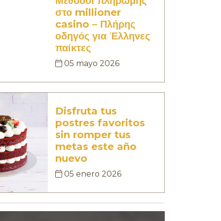
Μέθοδοι πληρωμής
στο millioner
casino – Πλήρης
οδηγός για Έλληνες
παίκτες
05 mayo 2026
Disfruta tus
postres favoritos
sin romper tus
metas este año
nuevo
05 enero 2026