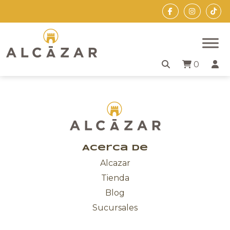
Skip
to
the
content
0
Acerca de
Alcazar
Tienda
Blog
Sucursales