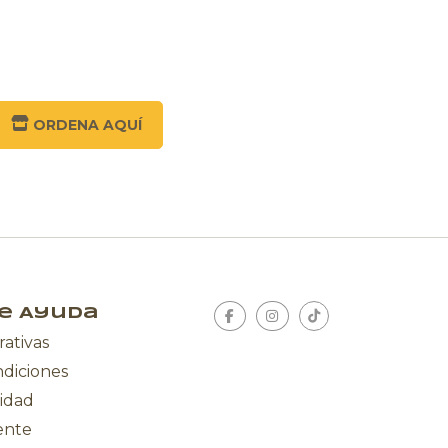
ORDENA AQUÍ
e Ayuda
rativas
ndiciones
cidad
iente