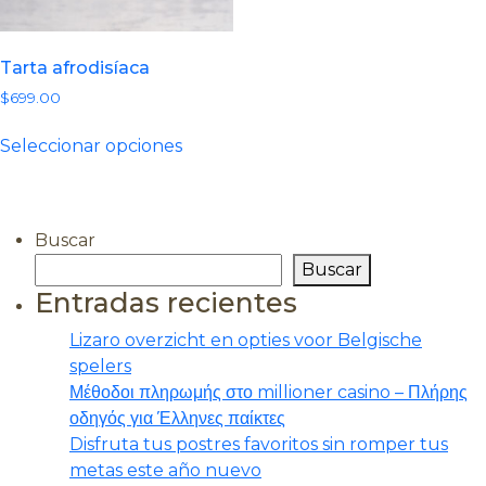
la
págin
página
de
de
prod
Tarta afrodisíaca
producto
$
699.00
Este
Seleccionar opciones
producto
tiene
múltiples
variantes.
Buscar
Las
Buscar
opciones
Entradas recientes
se
pueden
Lizaro overzicht en opties voor Belgische
elegir
spelers
en
Μέθοδοι πληρωμής στο millioner casino – Πλήρης
la
οδηγός για Έλληνες παίκτες
página
Disfruta tus postres favoritos sin romper tus
de
metas este año nuevo