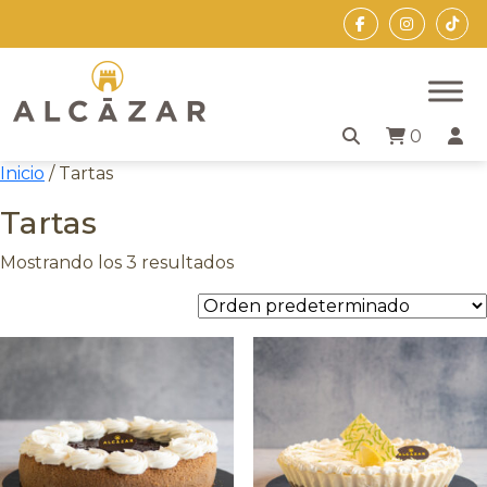
Skip
to
the
content
0
Inicio
/ Tartas
Tartas
Mostrando los 3 resultados