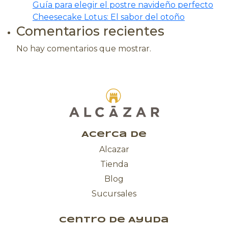
producto
Guía para elegir el postre navideño perfecto
Cheesecake Lotus: El sabor del otoño
Comentarios recientes
No hay comentarios que mostrar.
Acerca de
Alcazar
Tienda
Blog
Sucursales
Centro de Ayuda