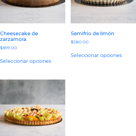
Cheesecake de
Semifrío de limón
zarzamora
$
580.00
$
699.00
Este
Seleccionar opciones
Este
prod
Seleccionar opciones
producto
tiene
tiene
múlti
múltiples
varian
variantes.
Las
Las
opcio
opciones
se
se
pued
pueden
elegir
elegir
en
en
la