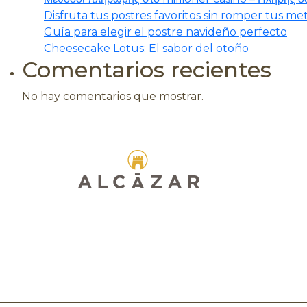
Disfruta tus postres favoritos sin romper tus m
Guía para elegir el postre navideño perfecto
Cheesecake Lotus: El sabor del otoño
Comentarios recientes
No hay comentarios que mostrar.