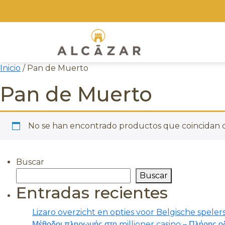
Skip
to
the
content
Inicio
/ Pan de Muerto
Pan de Muerto
No se han encontrado productos que coincidan c
Buscar
Buscar
Entradas recientes
Lizaro overzicht en opties voor Belgische speler
Μέθοδοι πληρωμής στο millioner casino – Πλήρης οδ