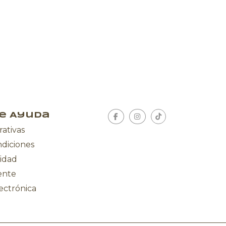
e Ayuda
rativas
ndiciones
cidad
iente
ectrónica